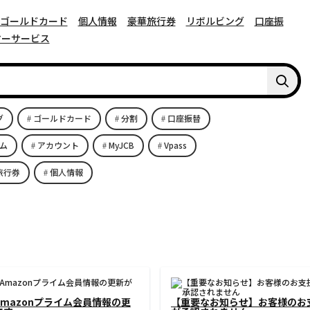
ゴールドカード
個人情報
豪華旅行券
リボルビング
口座振
マーサービス
グ
ゴールドカード
分割
口座振替
イム
アカウント
MyJCB
Vpass
旅行券
個人情報
ICAN EXPRESS] ご請求金額確定の
セキュリティ上の理由により