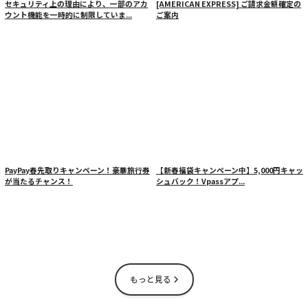
セキュリティ上の理由により、一部のアカ
[AMERICAN EXPRESS] ご請求金額確定の
ウント機能を一時的に制限していま...
ご案内
PayPay春先取りキャンペーン！豪華旅行券
【新春福袋キャンペーン中】5,000円キャッ
が当たるチャンス！
シュバック！Vpassアプ...
もっと見る