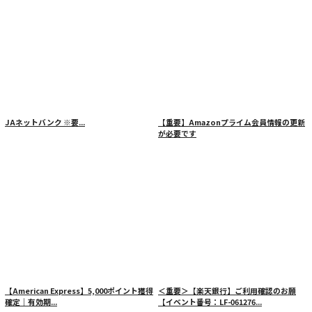
JAネットバンク
※要...
【重要】Amazonプライム会員情報の更新
が必要です
【American Express】5,000ポイント獲得
＜重要＞【楽天銀行】ご利用確認のお願
確定｜有効期...
【イベント番号：LF-061276...