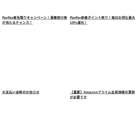
PayPay春先取りキャンペーン！豪華旅行券
PayPay新春ポイント祭り！毎日お得な最大
が当たるチャンス！
10%還元！
お支払い金額のお知らせ
【重要】Amazonプライム会員情報の更新
が必要です