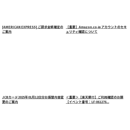
[AMERICAN EXPRESS] ご請求金額確定の
【重要】Amazon.co.jp アカウントのセキ
ご案内
ュリティ確認について
JCBカード2025年01月12日分お振替内容変
＜重要＞【楽天銀行】ご利用確認のお願
更のご案内
【イベント番号：LF-061276...