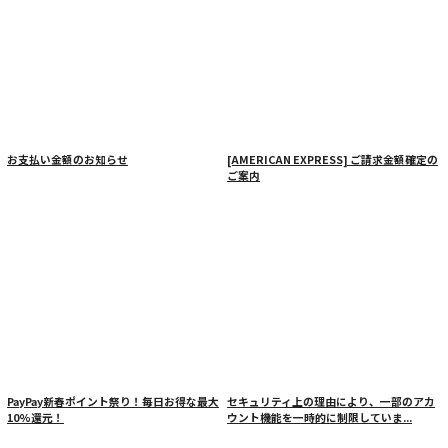
お支払い金額のお知らせ
[AMERICAN EXPRESS] ご請求金額確定の
ご案内
PayPay新春ポイント祭り！毎日お得な最大
セキュリティ上の理由により、一部のアカ
10%還元！
ウント機能を一時的に制限していま...