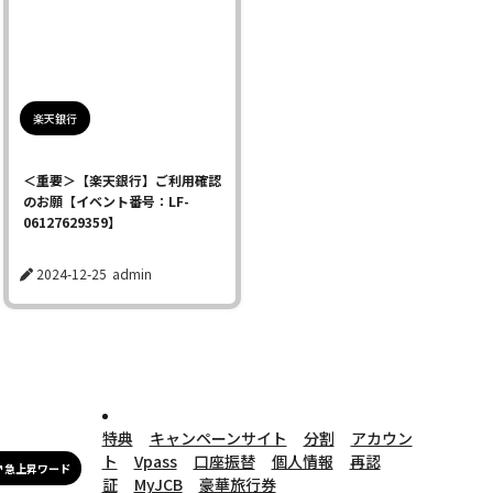
楽天銀行
＜重要＞【楽天銀行】ご利用確認
のお願【イベント番号：LF-
06127629359】
2024-12-25
admin
特典
キャンペーンサイト
分割
アカウン
ト
Vpass
口座振替
個人情報
再認
急上昇ワード
証
MyJCB
豪華旅行券