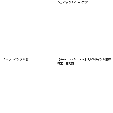
シュバック！Vpassアプ...
JAネットバンク
※要...
【American Express】5,000ポイント獲得
確定｜有効期...